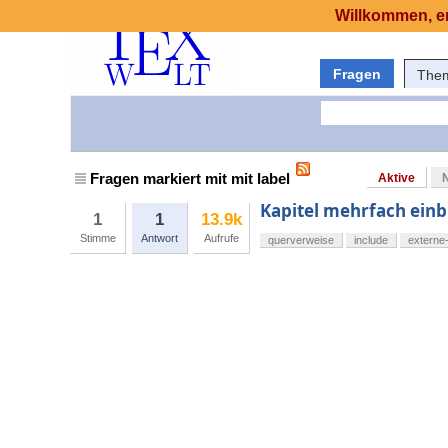
Willkommen, er
Fragen
The
Fragen markiert mit mit label
Aktive
Kapitel mehrfach ein
1
1
13.9k
Stimme
Antwort
Aufrufe
querverweise
include
externe