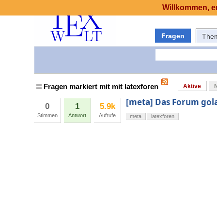
Willkommen, er
Fragen
The
Fragen markiert mit mit latexforen
Aktive
[meta] Das Forum gol
0
1
5.9k
Stimmen
Antwort
Aufrufe
meta
latexforen