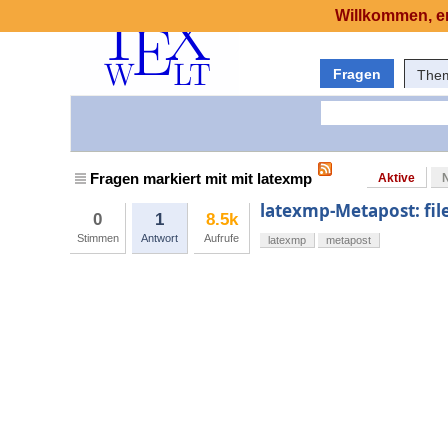
Willkommen, er
Fragen
The
Fragen markiert mit mit latexmp
Aktive
latexmp-Metapost: fil
0
1
8.5k
Stimmen
Antwort
Aufrufe
latexmp
metapost