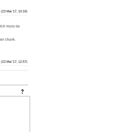
(23 Mai '17, 10:16)
nlich muss da
main chunk.
(23 Mai '17, 12:57)