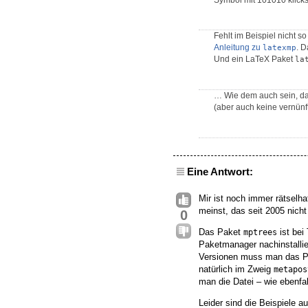
Symbol mit 101010 klicks
Fehlt im Beispiel nicht s
Anleitung zu
. D
latexmp
Und ein LaTeX Paket
la
… Wie dem auch sein, da
(aber auch keine vernünf
Eine Antwort:
Mir ist noch immer rätselh
meinst, das seit 2005 nich
0
Das Paket
ist bei
mptrees
Paketmanager nachinstallier
Versionen muss man das 
natürlich im Zweig
metapos
man die Datei – wie ebenfa
Leider sind die Beispiele a