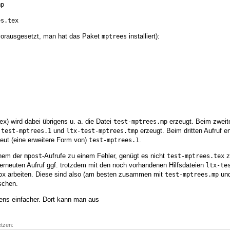
mp
es.tex
 vorausgesetzt, man hat das Paket
installiert):
mptrees
) wird dabei übrigens u. a. die Datei
erzeugt. Beim zweit
ex
test-mptrees.mp
n
und
erzeugt. Beim dritten Aufruf e
test-mptrees.1
ltx-test-mptrees.tmp
eut (eine erweitere Form von)
.
test-mptrees.1
nem der
-Aufrufe zu einem Fehler, genügt es nicht
zu
mpost
test-mptrees.tex
erneuten Aufruf ggf. trotzdem mit den noch vorhandenen Hilfsdateien
ltx-te
arbeiten. Diese sind also (am besten zusammen mit
un
px
test-mptrees.mp
öschen.
ens einfacher. Dort kann man aus
etzen: