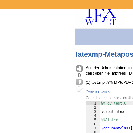
latexmp-Metapost
Aus der Dokumentation zu l
can't open file `mptrees'"
0
(1) test.mp %% MPtoPDF 1.
Öffne in Overleaf
Code, hier editierbar zum Üb
1
%% gv test.0
2
3
verbatimtex
4
5
%%&latex
6
7
\documentclass
[
8