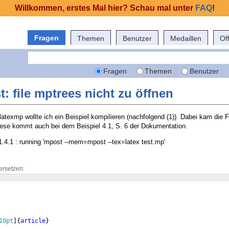
Willkommen, erstes Mal hier? Schau mal unter
FAQ
!
Fragen
Themen
Benutzer
Medaillen
Of
Fragen
Themen
Benutzer
: file mptrees nicht zu öffnen
atexmp wollte ich ein Beispiel kompilieren (nachfolgend (1)). Dabei kam die 
 Diese kommt auch bei dem Beispiel 4.1, S. 6 der Dokumentation.
4.1 : running 'mpost --mem=mpost --tex=latex test.mp'
ersetzen:
10pt
]
{
article
}