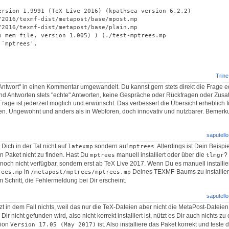
ersion 1.9991 (TeX Live 2016) (kpathsea version 6.2.2)

/2016/texmf-dist/metapost/base/mpost.mp

/2016/texmf-dist/metapost/base/plain.mp

n mem file, version 1.005) ) (./test-mptrees.mp

`mptrees'.

Trine
ntwort" in einen Kommentar umgewandelt. Du kannst gern stets direkt die Frage e
ind Antworten stets "echte" Antworten, keine Gespräche oder Rückfragen oder Zusa
rage ist jederzeit möglich und erwünscht. Das verbessert die Übersicht erheblich f
en. Ungewohnt und anders als in Webforen, doch innovativ und nutzbarer. Bemerk
saputello
 Dich in der Tat nicht auf
sondern auf
. Allerdings ist Dein Beispi
latexmp
mptrees
 Paket nicht zu finden. Hast Du
manuell installiert oder über die
?
mptrees
tlmgr
noch nicht verfügbar, sondern erst ab TeX Live 2017. Wenn Du es manuell installie
in
Deines TEXMF-Baums zu installier
rees.mp
/metapost/mptrees/mptrees.mp
m Schritt, die Fehlermeldung bei Dir erscheint.
saputello
zt in dem Fall nichts, weil das nur die TeX-Dateien aber nicht die MetaPost-Dateien
 Dir nicht gefunden wird, also nicht korrekt installiert ist, nützt es Dir auch nichts zu
sion
ist. Also installiere das Paket korrekt und teste
Version 17.05 (May 2017)