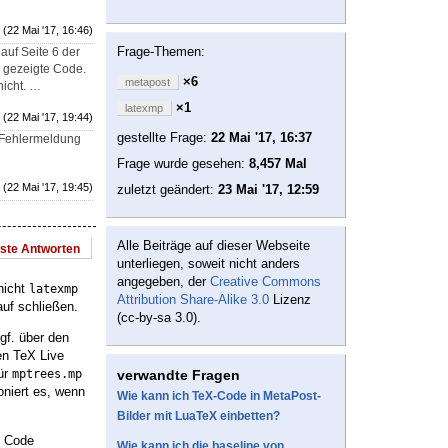
(22 Mai '17, 16:46)
Frage-Themen:
auf Seite 6 der
r gezeigte Code.
×6
metapost
icht. …
×1
latexmp
(22 Mai '17, 19:44)
gestellte Frage:
22 Mai '17, 16:37
e Fehlermeldung
Frage wurde gesehen:
8,457 Mal
(22 Mai '17, 19:45)
zuletzt geändert:
23 Mai '17, 12:59
Alle Beiträge auf dieser Webseite
este Antworten
unterliegen, soweit nicht anders
angegeben, der
Creative Commons
nicht
latexmp
Attribution Share-Alike 3.0
Lizenz
auf schließen.
(cc-by-sa 3.0).
gf. über den
ren TeX Live
für
mptrees.mp
verwandte Fragen
niert es, wenn
Wie kann ich TeX-Code in MetaPost-
Bilder mit LuaTeX einbetten?
n Code
Wie kann ich die baseline von