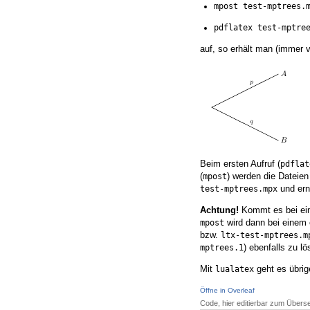
mpost test-mptrees.
pdflatex test-mptre
auf, so erhält man (immer
Beim ersten Aufruf (
pdflat
(
) werden die Dateie
mpost
und ern
test-mptrees.mpx
Achtung!
Kommt es bei ei
wird dann bei einem 
mpost
bzw.
ltx-test-mptrees.m
) ebenfalls zu l
mptrees.1
Mit
geht es übrig
lualatex
Öffne in Overleaf
Code, hier editierbar zum Übers