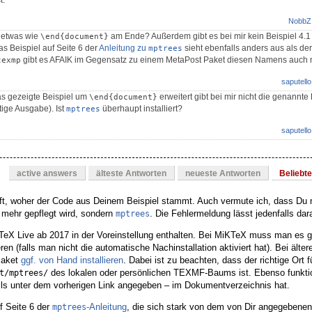
t.
NobbZ
o etwas wie
am Ende? Außerdem gibt es bei mir kein Beispiel 4.1 
\end{document}
as Beispiel auf Seite 6 der
Anleitung zu
sieht ebenfalls anders aus als de
mptrees
gibt es AFAIK im Gegensatz zu einem MetaPost Paket diesen Namens auch n
texmp
saputello
s gezeigte Beispiel um
erweitert gibt bei mir nicht die genannt
\end{document}
tige Ausgabe). Ist
überhaupt installiert?
mptrees
saputello
active answers
älteste Antworten
neueste Antworten
Beliebt
aft, woher der Code aus Deinem Beispiel stammt. Auch vermute ich, dass Du 
t mehr gepflegt wird, sondern
. Die Fehlermeldung lässt jedenfalls dar
mptrees
 TeX Live ab 2017 in der Voreinstellung enthalten. Bei MiKTeX muss man es g
en (falls man nicht die automatische Nachinstallation aktiviert hat). Bei älte
Paket
ggf. von Hand installieren
. Dabei ist zu beachten, dass der richtige Ort 
des lokalen oder persönlichen TEXMF-Baums ist. Ebenso funktio
t/mptrees/
lls unter dem vorherigen Link angegeben – im Dokumentverzeichnis hat.
uf Seite 6 der
-Anleitung
, die sich stark von dem von Dir angegebene
mptrees