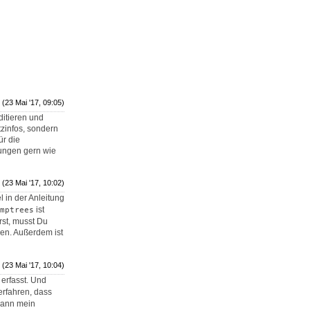
(23 Mai '17, 09:05)
ditieren und
tzinfos, sondern
ür die
ungen gern wie
(23 Mai '17, 10:02)
el in der Anleitung
ist
mptrees
rst, musst Du
en. Außerdem ist
(23 Mai '17, 10:04)
 erfasst. Und
 erfahren, dass
 dann mein