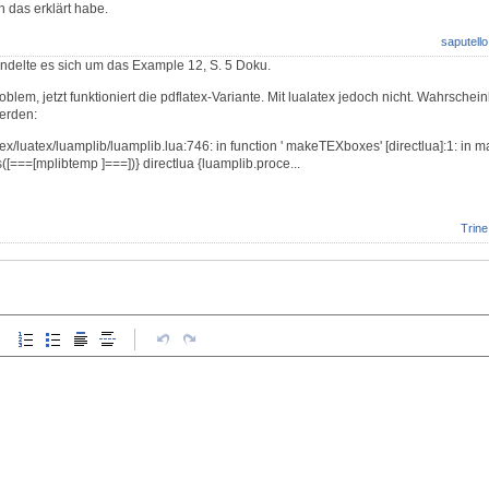
h das erklärt habe.
saputello
ndelte es sich um das Example 12, S. 5 Doku.
oblem, jetzt funktioniert die pdflatex-Variante. Mit lualatex jedoch nicht. Wahrschei
werden:
/tex/luatex/luamplib/luamplib.lua:746: in function ' makeTEXboxes' [directlua]:1: in 
([===[mplibtemp ]===])} directlua {luamplib.proce...
Trine