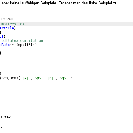
t aber keine lauffähigen Beispiele. Ergänzt man das linke Beispiel zu:
ersetzen:
-mptrees.tex
article
}
}
df
}
 pdflatex compilation
sRule
{
*
}
{
mps
}
{
*
}
{
}
}
)
(
3cm,3cm
)
(
"
$A$
","
$p$
","
$B$
","
$q$
"
)
;
es.tex
mp