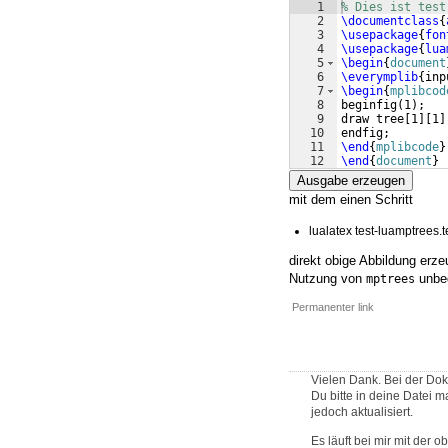
1
% Dies ist test
2
\documentclass
{
3
\usepackage
{
fon
4
\usepackage
{
lua
5
\begin
{
document
6
\everymplib
{
inp
7
\begin
{
mplibcod
8
beginfig
(
1
)
;
9
draw tree
[
1
]
[
1
]
10
endfig;
11
\end
{
mplibcode
}
12
\end
{
document
}
Ausgabe erzeugen
mit dem einen Schritt
lualatex test-luamptrees.t
direkt obige Abbildung erze
Nutzung von
unbed
mptrees
Permanenter link
Vielen Dank. Bei der Dok
Du bitte in deine Datei m
jedoch aktualisiert.
Es läuft bei mir mit der 