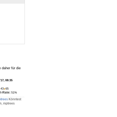
 daher für die
'17, 08:35
●
43
●
65
t-Rate:
51%
ptrees
Könntest
on, mptrees