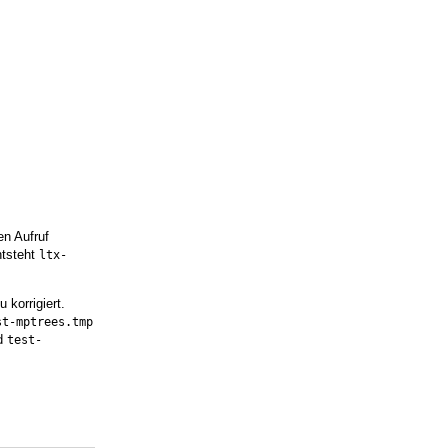
en Aufruf
ntsteht
ltx-
 korrigiert.
st-mptrees.tmp
d
test-