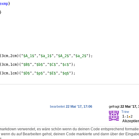
exmp
}
}
(
3cm,2cm
)
(
"
$A_1$
","
$a_1$
","
$A_2$
","
$a_2$
"
)
;
(
3cm,1cm
)
(
"
$B$
","
$b$
","
$C$
","
$c$
"
)
;
(
3cm,1cm
)
(
"
$D$
","
$p$
","
$E$
","
$q$
"
)
;
bearbeitet
22 Mai '17, 17:06
gefragt
22 Mai '17, 
Trine
1
●
1
●
2
Akzeptier
rd markdown verwendet, es wäre schön wenn du deinen Code entsprechend formatie
in wenn du auf Bearbeiten gehst, deinen Code markierte und dann über der Eingab