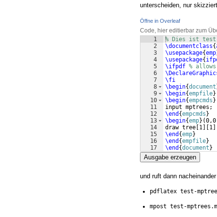
unterscheiden, nur skizzier
Öffne in Overleaf
Code, hier editierbar zum Üb
1
% Dies ist test
2
\documentclass
{
3
\usepackage
{
emp
4
\usepackage
{
ifp
5
\ifpdf
% allows
6
\DeclareGraphic
7
\fi
8
\begin
{
document
9
\begin
{
empfile
}
10
\begin
{
empcmds
}
11
input mptrees;
12
\end
{
empcmds
}
13
\begin
{
emp
}
(
0,0
14
draw tree
[
1
]
[
1
]
15
\end
{
emp
}
16
\end
{
empfile
}
17
\end
{
document
}
Ausgabe erzeugen
und ruft dann nacheinander
pdflatex test-mptre
mpost test-mptrees.