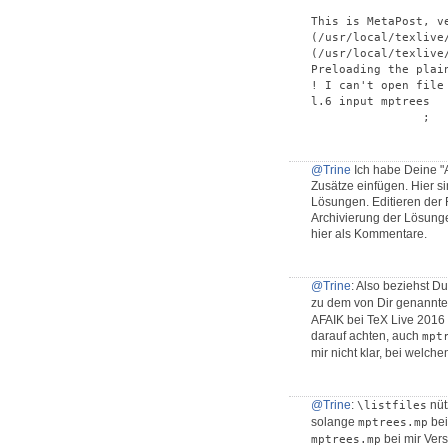
This is MetaPost, v
(/usr/local/texlive
(/usr/local/texlive
Preloading the plai
! I can't open file 
l.6 input mptrees

                ;
@Trine
Ich habe Deine "A
Zusätze einfügen. Hier s
Lösungen. Editieren der F
Archivierung der Lösung
hier als Kommentare.
@Trine
: Also beziehst Du
zu dem von Dir genannten
AFAIK bei TeX Live 2016 
darauf achten, auch
mpt
mir nicht klar, bei welche
@Trine
:
nüt
\listfiles
solange
bei
mptrees.mp
bei mir Ver
mptrees.mp