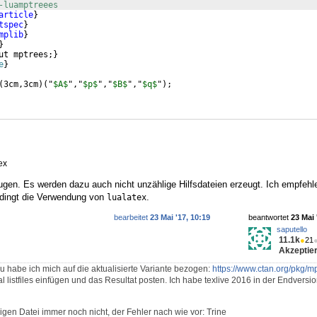
-luamptreees
article
}
tspec
}
mplib
}
}
ut mptrees;
}
e
}
(
3cm,3cm
)
(
"
$A$
","
$p$
","
$B$
","
$q$
"
)
;
ex
ugen. Es werden dazu auch nicht unzählige Hilfsdateien erzeugt. Ich empfehle
ingt die Verwendung von
.
lualatex
bearbeitet
23 Mai '17, 10:19
beantwortet
23 Mai 
saputello
11.1k
●
21
Akzeptier
u habe ich mich auf die aktualisierte Variante bezogen:
https://www.ctan.org/pkg/m
al listfiles einfügen und das Resultat posten. Ich habe texlive 2016 in der Endversi
obigen Datei immer noch nicht, der Fehler nach wie vor: Trine