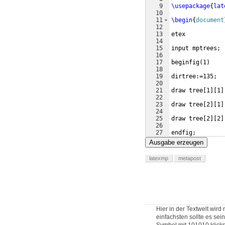
9
\usepackage
{
lat
10
11
\begin
{
document
12
13
etex
14
15
input mptrees;
16
17
beginfig
(
1
)
18
19
dirtree:=135;
20
21
draw tree
[
1
]
[
1
]
22
23
draw tree
[
2
]
[
1
]
24
25
draw tree
[
2
]
[
2
]
26
27
endfig;
Ausgabe erzeugen
latexmp
metapost
Hier in der Textwelt wi
einfachsten sollte es se