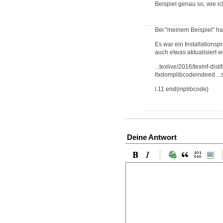
Beispiel genau so, wie ic
Bei "meinem Beispiel" ha
Es war ein Installationspr
auch etwas aktualisiert 
...texlive/2016/texmf-dist
ltxdomplibcodeindeed ...s
l.11 end{mplibcode}
Deine Antwort