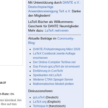
Mit Unterstützung durch
DANTE e.V.:
Deutschsprachige
Anwendervereinigung TeX e.V.
Danke
den Mitgliedern!
LaTeX-Bücher als Willkommens-
Geschenk für DANTE Neumitglieder.
Mehr dazu:
LaTeX.net/verein
Aktuelle Beiträge im
Community-
Blog
:
DANTE-Frühjahrstagung März 2026
LaTeX Cookbook zweite Auflage
erschienen
Der Online-Compiler TeXlive.net
Das Forum goLaTeX.de ist erneuert
Einführung in ConTeXt
Spielkarten mit LaTeX
Weiterer CTAN Spiegel-Server
16:37
Mathematisches Modell plotten
Diskussionsforen:
t-Rate:
0%
goLaTeX
(Deutsch)
ren könntest. Am
LaTeX.org
(Englisch)
e Box auf das
TeXnique.fr
(französisch)