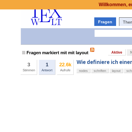
Willkommen, er
Fragen
The
Fragen markiert mit mit layout
Aktive
Wie definiere ich eine
3
1
22.6k
Stimmen
Antwort
Aufrufe
nodes
schriften
layout
sch