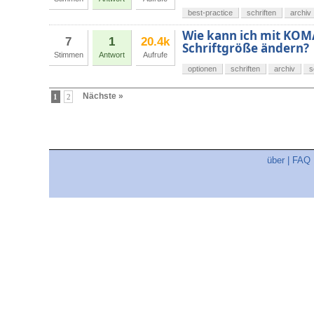
best-practice
schriften
archiv
Wie kann ich mit KOMA
7
1
20.4k
Schriftgröße ändern?
Stimmen
Antwort
Aufrufe
optionen
schriften
archiv
s
Nächste »
1
2
über
|
FAQ