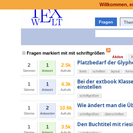
Willkommen, er
Fragen
The
Fragen markiert mit mit schriftgrößen
Aktive
Platzbedarf der Glyphe
2
1
2.5k
Stimmen
Antwort
Aufrufe
fonts
schriften
layout
form
Bei der extbook Klasse 
1
1
4.3k
einstellen
Stimme
Antwort
Aufrufe
schriftgrößen
Wie ändert man die Üb
1
2
10.6k
Stimme
Antworten
Aufrufe
schriftgrößen
überschriften
Den Buchtitel mit ries
1
1
3.5k
Stimme
Antwort
Aufrufe