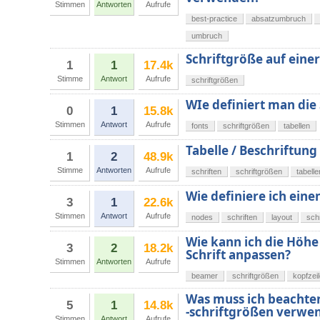
Stimmen
Antworten
Aufrufe
best-practice
absatzumbruch
umbruch
Schriftgröße auf einer
1
1
17.4k
Stimme
Antwort
Aufrufe
schriftgrößen
WIe definiert man die 
0
1
15.8k
Stimmen
Antwort
Aufrufe
fonts
schriftgrößen
tabellen
Tabelle / Beschriftung
1
2
48.9k
Stimme
Antworten
Aufrufe
schriften
schriftgrößen
tabelle
Wie definiere ich eine
3
1
22.6k
Stimmen
Antwort
Aufrufe
nodes
schriften
layout
sch
Wie kann ich die Höhe
3
2
18.2k
Schrift anpassen?
Stimmen
Antworten
Aufrufe
beamer
schriftgrößen
kopfzei
Was muss ich beachten
5
1
14.8k
-schriftgrößen verwe
Stimmen
Antwort
Aufrufe