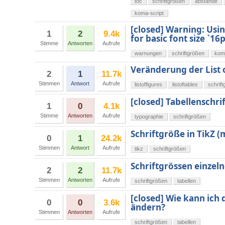
toc
schriftgrößen
abstände
koma-script
[closed] Warning: Usin
1
2
9.4k
for basic font size `16p
Stimme
Antworten
Aufrufe
warnungen
schriftgrößen
kom
Veränderung der List o
2
1
11.7k
Stimmen
Antwort
Aufrufe
listoffigures
listoftables
schrif
[closed] Tabellenschr
1
0
4.1k
Stimme
Antworten
Aufrufe
typographie
schriftgrößen
Schriftgröße in TikZ (
0
1
24.2k
Stimmen
Antwort
Aufrufe
tikz
schriftgrößen
Schriftgrössen einzeln
2
2
11.7k
Stimmen
Antworten
Aufrufe
schriftgrößen
tabellen
[closed] Wie kann ich d
0
0
3.6k
ändern?
Stimmen
Antworten
Aufrufe
schriftgrößen
tabellen