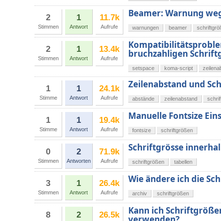
Beamer: Warnung wege
2
1
11.7k
Stimmen
Antwort
Aufrufe
warnungen
beamer
schriftgr
Kompatibilitätsprobl
2
1
13.4k
bruchzahligen Schrif
Stimmen
Antwort
Aufrufe
setspace
koma-script
zeilena
Zeilenabstand und Sch
1
1
24.1k
Stimme
Antwort
Aufrufe
abstände
zeilenabstand
schri
Manuelle Fontsize Ein
1
1
19.4k
Stimme
Antwort
Aufrufe
fontsize
schriftgrößen
Schriftgrösse innerhal
0
2
71.9k
Stimmen
Antworten
Aufrufe
schriftgrößen
tabellen
Wie ändere ich die Sc
3
1
26.4k
Stimmen
Antwort
Aufrufe
archiv
schriftgrößen
Kann ich Schriftgrö
8
2
26.5k
verwenden?