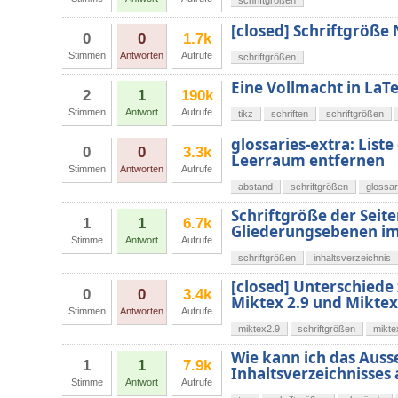
schriftgrößen
[closed] Schriftgröß
0
0
1.7k
Stimmen
Antworten
Aufrufe
schriftgrößen
Eine Vollmacht in LaTe
2
1
190k
Stimmen
Antwort
Aufrufe
tikz
schriften
schriftgrößen
glossaries-extra: Liste
0
0
3.3k
Leerraum entfernen
Stimmen
Antworten
Aufrufe
abstand
schriftgrößen
glossar
Schriftgröße der Seit
1
1
6.7k
Gliederungsebenen i
Stimme
Antwort
Aufrufe
schriftgrößen
inhaltsverzeichnis
[closed] Unterschiede
0
0
3.4k
Miktex 2.9 und Miktex
Stimmen
Antworten
Aufrufe
miktex2.9
schriftgrößen
mikte
Wie kann ich das Auss
1
1
7.9k
Inhaltsverzeichnisses
Stimme
Antwort
Aufrufe