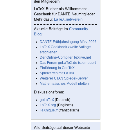
den Mitgliedern!
LaTeX-Bücher als Willkommens-
Geschenk für DANTE Neumitglieder.
Mehr dazu:
LaTeX.net/verein
Aktuelle Beiträge im
Community-
Blog
:
DANTE-Frühjahrstagung März 2026
LaTeX Cookbook zweite Auflage
erschienen
Der Online-Compiler TeXlive.net
Das Forum goLaTeX.de ist erneuert
Einführung in ConTeXt
Spielkarten mit LaTeX
Weiterer CTAN Spiegel-Server
Mathematisches Modell plotten
Diskussionsforen:
goLaTeX
(Deutsch)
LaTeX.org
(Englisch)
TeXnique.fr
(französisch)
Alle Beiträge auf dieser Webseite