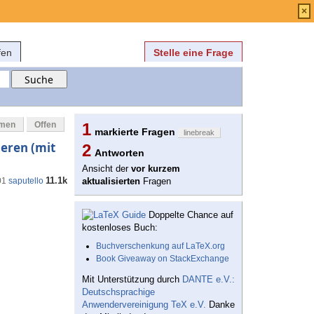
Anmelden
über
FAQ
×
fen
Stelle eine Frage
mmen
Offen
1
markierte Fragen
linebreak
eren (mit
2
Antworten
Ansicht der
vor kurzem
11.1k
01
saputello
aktualisierten
Fragen
Doppelte Chance auf
kostenloses Buch:
Buchverschenkung auf LaTeX.org
Book Giveaway on StackExchange
Mit Unterstützung durch
DANTE e.V.:
Deutschsprachige
Anwendervereinigung TeX e.V.
Danke