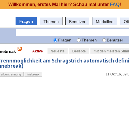
Willkommen, erstes Mal hier? Schau mal unter
FAQ
!
Fragen
Themen
Benutzer
Medaillen
Of
Fragen
Themen
Benutzer
inebreak
Aktive
Neueste
Beliebte
mit den meisten Sti
Trennmöglichkeit am Schrägstrich automatisch defini
linebreak)
11 Okt '16, 09:
silbentrennung
linebreak