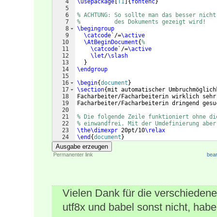
4
\usepackage
[
T1
]
{
fontenc
}
5
6
% ACHTUNG: So sollte man das besser nicht
7
%          des Dokuments gezeigt wird!
8
\begingroup
9
\catcode
`/=
\active
10
\AtBeginDocument
{
%
11
\catcode
`/=
\active
12
\let
/
\slash
13
}
14
\endgroup
15
16
\begin
{
document
}
17
\section
{
mit automatischer Umbruchmöglich
18
Facharbeiter/Facharbeiterin wirklich sehr
19
Facharbeiter/Facharbeiterin dringend gesu
20
21
% Die folgende Zeile funktioniert ohne di
22
% einwandfrei. Mit der Umdefinierung aber
23
\the\dimexpr
 20pt/10
\relax
24
\end
{
document
}
Ausgabe erzeugen
Permanenter link
bear
Vielen Dank für die verschiedene
utf8x und babel sonst nicht, habe