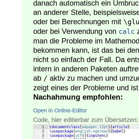
danach automatisch ein Umbruch
an anderer Stelle, beispielswei
oder bei Berechnungen mit
\gl
oder bei Verwendung von
z
calc
man die Probleme im Mathemodus
bekommen kann, ist das bei de
nicht so einfach der Fall. Da 
intern in anderen Paketen auftr
ab
aktiv zu machen und umzude
/
zeigt eines der Probleme und is
Nachahmung empfohlen:
Open in Online-Editor
Code, hier editierbar zum Übersetzen:
1
\documentclass
[
a4paper,12pt
]
{
article
}
2
\usepackage
[
english,ngerman
]
{
babel
}
3
\usepackage
[
utf8
]
{
inputenc
}