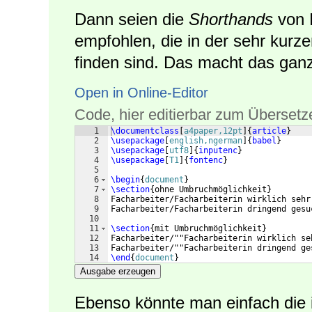
Dann seien die
Shorthands
von
empfohlen, die in der sehr kurz
finden sind. Das macht das ganz
Open in Online-Editor
Code, hier editierbar zum Übersetz
1
\documentclass
[
a4paper,12pt
]
{
article
}
2
\usepackage
[
english,ngerman
]
{
babel
}
3
\usepackage
[
utf8
]
{
inputenc
}
4
\usepackage
[
T1
]
{
fontenc
}
5
6
\begin
{
document
}
7
\section
{
ohne Umbruchmöglichkeit
}
8
Facharbeiter/Facharbeiterin wirklich sehr
9
Facharbeiter/Facharbeiterin dringend gesu
10
11
\section
{
mit Umbruchmöglichkeit
}
12
Facharbeiter/""Facharbeiterin wirklich se
13
Facharbeiter/""Facharbeiterin dringend ge
14
\end
{
document
}
Ausgabe erzeugen
Ebenso könnte man einfach die 