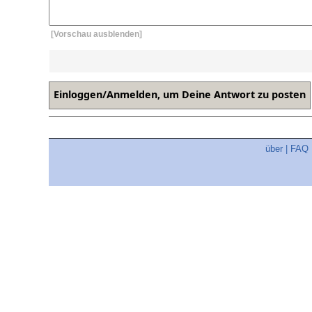
[Vorschau ausblenden]
über
|
FAQ