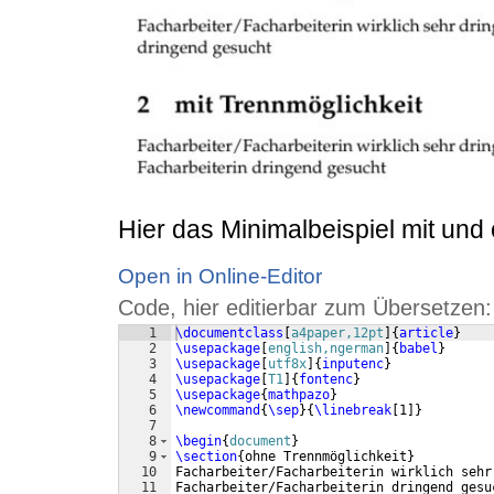
Hier das Minimalbeispiel mit und
Open in Online-Editor
Code, hier editierbar zum Übersetzen:
1
\documentclass
[
a4paper,12pt
]
{
article
}
2
\usepackage
[
english,ngerman
]
{
babel
}
3
\usepackage
[
utf8x
]
{
inputenc
}
4
\usepackage
[
T1
]
{
fontenc
}
5
\usepackage
{
mathpazo
}
6
\newcommand
{
\sep
}
{
\linebreak
[
1
]}
7
8
\begin
{
document
}
9
\section
{
ohne Trennmöglichkeit
}
10
Facharbeiter/Facharbeiterin wirklich sehr
11
Facharbeiter/Facharbeiterin dringend gesu