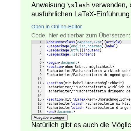
Anweisung
verwenden, di
\slash
ausführlichen LaTeX-Einführung 
Open in Online-Editor
Code, hier editierbar zum Übersetzen:
1
\documentclass
[
a4paper,12pt
]
{
article
}
2
\usepackage
[
english,ngerman
]
{
babel
}
3
\usepackage
[
utf8
]
{
inputenc
}
4
\usepackage
[
T1
]
{
fontenc
}
5
6
\begin
{
document
}
7
\section
{
ohne Umbruchmöglichkeit
}
8
Facharbeiter/Facharbeiterin wirklich sehr
9
Facharbeiter/Facharbeiterin dringend gesu
10
11
\section
{
mit babel-Umbruchmöglichkeit
}
12
Facharbeiter/""Facharbeiterin wirklich se
13
Facharbeiter/""Facharbeiterin dringend ge
14
15
\section
{
mit 
\LaTeX
-Kern-Umbruchmöglichke
16
Facharbeiter
\slash
 Facharbeiterin wirklic
17
Facharbeiter
\slash
 Facharbeiterin dringen
18
\end
{
document
}
Ausgabe erzeugen
Natürlich gibt es auch die Mögli