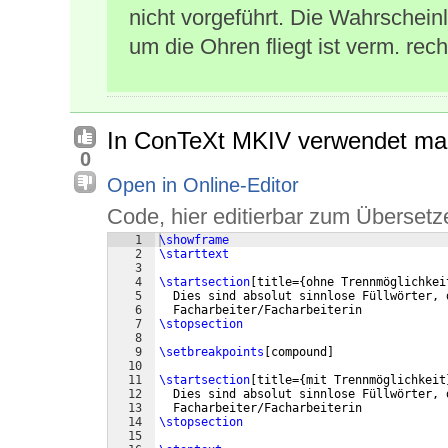
nicht vorgeführt. Die Wahrschein
um die Ohren fliegt ist verm. rech
In ConTeXt MKIV verwendet m
0
Open in Online-Editor
Code, hier editierbar zum Übersetz
1
\showframe
2
\starttext
3
4
\startsection
[
title=
{
ohne Trennmöglichkei
5
  Dies sind absolut sinnlose Füllwörter, 
6
  Facharbeiter/Facharbeiterin
7
\stopsection
8
9
\setbreakpoints
[
compound
]
10
11
\startsection
[
title=
{
mit Trennmöglichkeit
12
  Dies sind absolut sinnlose Füllwörter, 
13
  Facharbeiter/Facharbeiterin
14
\stopsection
15