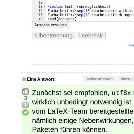
12
13
\section
{
mit Trennmöglichkeit
}
14
Facharbeiter/
\sep
{
}
Facharbeiterin wirklic
15
Facharbeiter/
\sep
{
}
Facharbeiterin dringen
16
\end
{
document
}
Ausgabe erzeugen
silbentrennung
linebreak
bear
Eine Antwort:
active answers
älteste
Zunächst sei empfohlen,
utf8x
3
wirklich unbedingt notwendig is
vom LaTeX-Team bereitgestellt
nämlich einige Nebenwirkungen,
Paketen führen können.