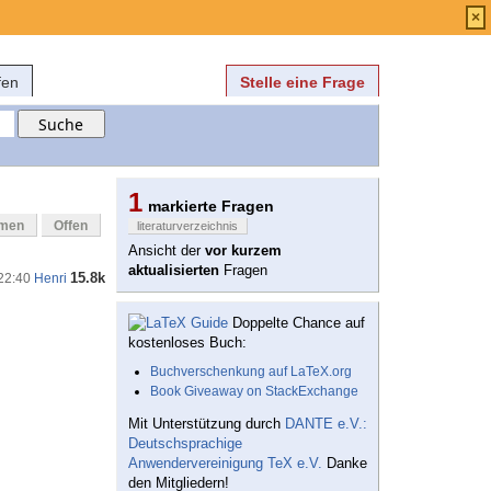
Anmelden
über
FAQ
×
fen
Stelle eine Frage
1
markierte Fragen
mmen
Offen
literaturverzeichnis
Ansicht der
vor kurzem
aktualisierten
Fragen
15.8k
 22:40
Henri
Doppelte Chance auf
kostenloses Buch:
Buchverschenkung auf LaTeX.org
Book Giveaway on StackExchange
Mit Unterstützung durch
DANTE e.V.:
Deutschsprachige
Anwendervereinigung TeX e.V.
Danke
den Mitgliedern!