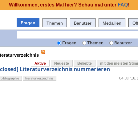
Willkommen, erstes Mal hier? Schau mal unter
FAQ
!
Fragen
Themen
Benutzer
Medaillen
Of
Fragen
Themen
Benutzer
iteraturverzeichnis
Aktive
Neueste
Beliebte
mit den meisten Sti
[closed] Literaturverzeichnis nummerieren
04 Jul '16,
bibliographie
literaturverzeichnis