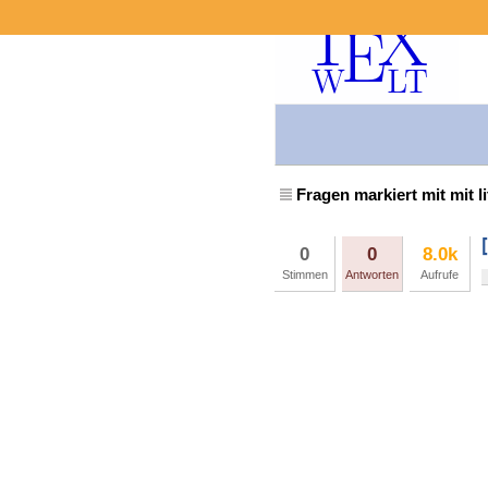
Fragen markiert mit mit l
0
0
8.0k
Stimmen
Antworten
Aufrufe