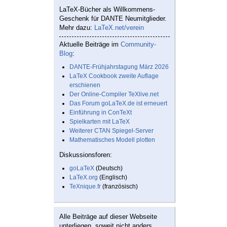
LaTeX-Bücher als Willkommens-
Geschenk für DANTE Neumitglieder.
Mehr dazu:
LaTeX.net/verein
Aktuelle Beiträge im
Community-
Blog
:
DANTE-Frühjahrstagung März 2026
LaTeX Cookbook zweite Auflage
erschienen
Der Online-Compiler TeXlive.net
Das Forum goLaTeX.de ist erneuert
Einführung in ConTeXt
Spielkarten mit LaTeX
Weiterer CTAN Spiegel-Server
Mathematisches Modell plotten
Diskussionsforen:
goLaTeX
(Deutsch)
LaTeX.org
(Englisch)
TeXnique.fr
(französisch)
Alle Beiträge auf dieser Webseite
unterliegen, soweit nicht anders