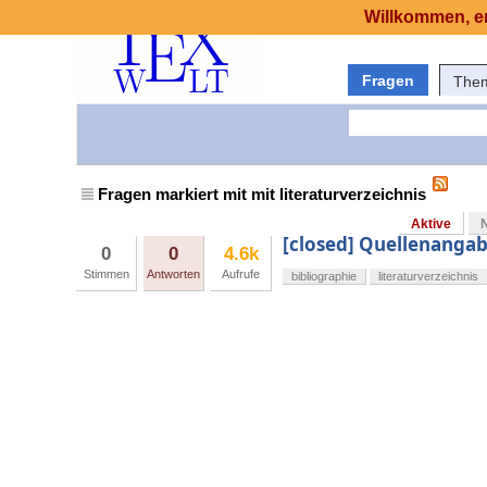
Willkommen, er
Fragen
The
Fragen markiert mit mit literaturverzeichnis
Aktive
[closed] Quellenangab
0
0
4.6k
Stimmen
Antworten
Aufrufe
bibliographie
literaturverzeichnis