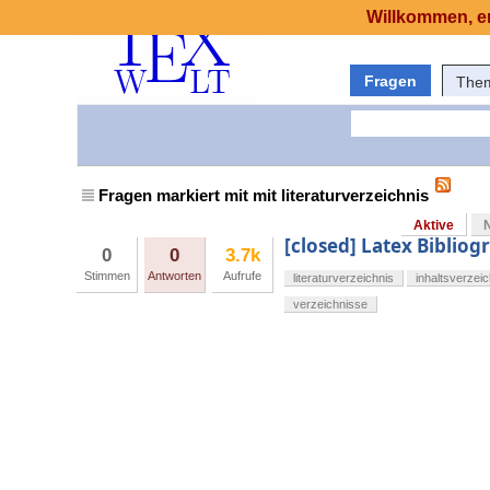
Willkommen, er
Fragen
The
Fragen markiert mit mit literaturverzeichnis
Aktive
[closed] Latex Bibliog
0
0
3.7k
Stimmen
Antworten
Aufrufe
literaturverzeichnis
inhaltsverzeic
verzeichnisse