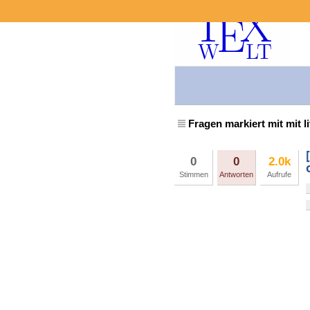
Fragen markiert mit mit l
0
0
2.0k
Stimmen
Antworten
Aufrufe