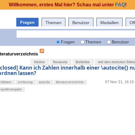
Willkommen, erstes Mal hier? Schau mal unter
FAQ
!
Fragen
Themen
Benutzer
Medaillen
Of
Fragen
Themen
Benutzer
iteraturverzeichnis
Aktive
Neueste
Beliebte
mit den meisten Sti
[closed] Kann ich Zahlen innerhalb einer \autocite{} 
ordnen lassen?
07 Nov '21, 16:15
biblatex
sortierung
autocite
literaturverzeichnis
quellenangabe