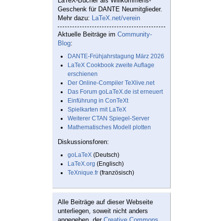
LaTeX-Bücher als Willkommens-
Geschenk für DANTE Neumitglieder.
Mehr dazu:
LaTeX.net/verein
Aktuelle Beiträge im
Community-
Blog
:
DANTE-Frühjahrstagung März 2026
LaTeX Cookbook zweite Auflage
erschienen
Der Online-Compiler TeXlive.net
Das Forum goLaTeX.de ist erneuert
Einführung in ConTeXt
Spielkarten mit LaTeX
Weiterer CTAN Spiegel-Server
Mathematisches Modell plotten
Diskussionsforen:
goLaTeX
(Deutsch)
LaTeX.org
(Englisch)
TeXnique.fr
(französisch)
Alle Beiträge auf dieser Webseite
unterliegen, soweit nicht anders
angegeben, der
Creative Commons