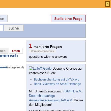
Anmelden
über
FAQ
×
fen
Stelle eine Frage
1
markierte Fragen
mmen
Offen
literaturverzeichnis
numerisch
questions with no answers
gast3
(ausgesetzt)
Doppelte Chance auf
kostenloses Buch:
Buchverschenkung auf LaTeX.org
Book Giveaway on StackExchange
Mit Unterstützung durch
DANTE e.V.:
Deutschsprachige
Anwendervereinigung TeX e.V.
Danke
den Mitgliedern!