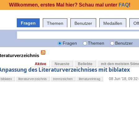
Willkommen, erstes Mal hier? Schau mal unter
FAQ
!
Fragen
Themen
Benutzer
Medaillen
Of
Fragen
Themen
Benutzer
iteraturverzeichnis
Aktive
Neueste
Beliebte
mit den meisten Sti
Anpassung des Literaturverzeichnises mit biblatex
08 Jun '18, 09:32
biblatex
literaturverzeichnis
trennzeichen
literatureintrag