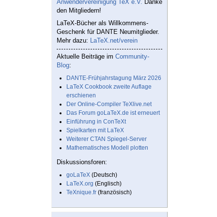
Anwendervereinigung TeX e.V.
Danke
den Mitgliedern!
LaTeX-Bücher als Willkommens-
Geschenk für DANTE Neumitglieder.
Mehr dazu:
LaTeX.net/verein
Aktuelle Beiträge im
Community-
Blog
:
DANTE-Frühjahrstagung März 2026
LaTeX Cookbook zweite Auflage
erschienen
Der Online-Compiler TeXlive.net
Das Forum goLaTeX.de ist erneuert
Einführung in ConTeXt
Spielkarten mit LaTeX
Weiterer CTAN Spiegel-Server
Mathematisches Modell plotten
Diskussionsforen:
goLaTeX
(Deutsch)
LaTeX.org
(Englisch)
TeXnique.fr
(französisch)