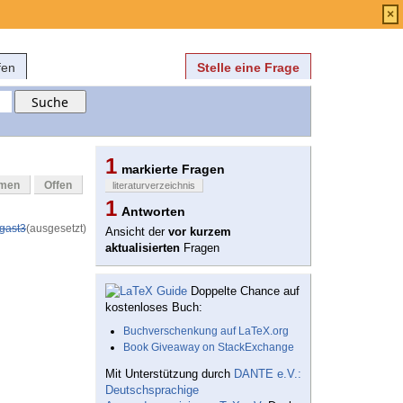
Anmelden
über
FAQ
×
fen
Stelle eine Frage
1
markierte Fragen
mmen
Offen
literaturverzeichnis
1
Antworten
gast3
(ausgesetzt)
Ansicht der
vor kurzem
aktualisierten
Fragen
Doppelte Chance auf
kostenloses Buch:
Buchverschenkung auf LaTeX.org
Book Giveaway on StackExchange
Mit Unterstützung durch
DANTE e.V.:
Deutschsprachige