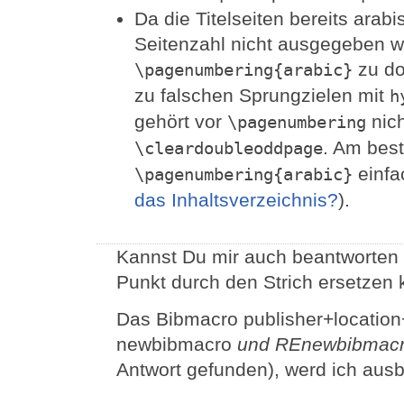
Da die Titelseiten bereits ara
Seitenzahl nicht ausgegeben wi
zu do
\pagenumbering{arabic}
zu falschen Sprungzielen mit
h
gehört vor
nich
\pagenumbering
. Am bes
\cleardoubleoddpage
einfa
\pagenumbering{arabic}
das Inhaltsverzeichnis?
).
Kannst Du mir auch beantworten 
Punkt durch den Strich ersetzen
Das Bibmacro publisher+location+d
newbibmacro
und REnewbibmac
Antwort gefunden), werd ich aus