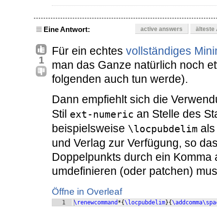
Eine Antwort:
active answers
älteste
Für ein echtes
vollständiges Mini
1
man das Ganze natürlich noch et
folgenden auch tun werde).
Dann empfiehlt sich die Verwen
Stil
an Stelle des St
ext-numeric
beispielsweise
als
\locpubdelim
und Verlag zur Verfügung, so da
Doppelpunkts durch ein Komma an
umdefinieren (oder patchen) muss
Öffne in Overleaf
1
\renewcommand
*
{
\locpubdelim
}
{
\addcomma\spa