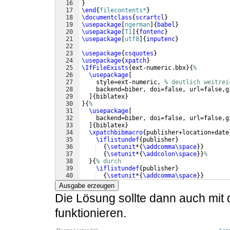
16
}
17
\end
{
filecontents*
}
18
\documentclass
{
scrartcl
}
19
\usepackage
[
ngerman
]
{
babel
}
20
\usepackage
[
T1
]
{
fontenc
}
21
\usepackage
[
utf8
]
{
inputenc
}
22
23
\usepackage
{
csquotes
}
24
\usepackage
{
xpatch
}
25
\IfFileExists
{
ext-numeric.bbx
}
{
%
26
\usepackage
[
27
    style=ext-numeric, 
% deutlich weitrei
28
    backend=biber, doi=false, url=false,g
29
]
{
biblatex
}
30
}
{
%
31
\usepackage
[
32
    backend=biber, doi=false, url=false,g
33
]
{
biblatex
}
34
\xpatchbibmacro
{
publisher+location+date
35
\iflistundef
{
publisher
}
36
{
\setunit
*
{
\addcomma\space
}}
37
{
\setunit
*
{
\addcolon\space
}}
%
38
}
{
% durch
39
\iflistundef
{
publisher
}
40
{
\setunit
*
{
\addcomma\space
}}
41
{
\setunit
*
{
\locpubdelim
}}
%
Ausgabe erzeugen
Die Lösung sollte dann auch mit 
funktionieren.