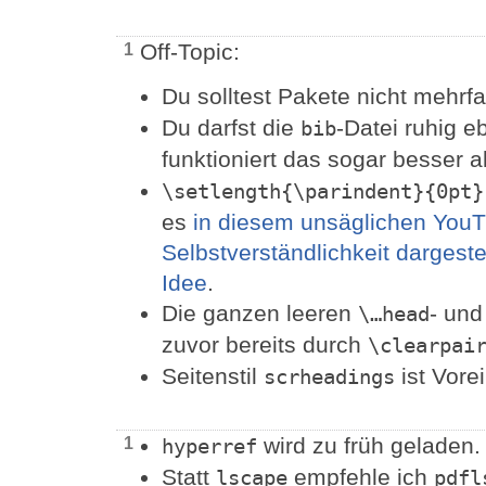
Off-Topic:
1
Du solltest Pakete nicht mehrf
Du darfst die
-Datei ruhig 
bib
funktioniert das sogar besser a
\setlength{\parindent}{0pt}
es
in diesem unsäglichen YouTu
Selbstverständlichkeit dargestell
Idee
.
Die ganzen leeren
- un
\…head
zuvor bereits durch
\clearpai
Seitenstil
ist Vorei
scrheadings
wird zu früh geladen.
1
hyperref
Statt
empfehle ich
lscape
pdfl