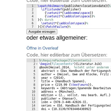
Code, hier editierbar zum Übersetzen:
1
\xpatchbibmacro
{
publisher+location+date
}
{
%
2
\iflistundef
{
publisher
}
3
{
\setunit
*
{
\addcomma\space
}}
4
{
\setunit
*
{
\addcolon\space
}}
%
5
}
{
% durch
6
\setunit
*
{
\addcolon\space
}
%
7
}
{
}
{
\PatchFailure
}
%
Ausgabe erzeugen
oder etwas allgemeiner:
Öffne in Overleaf
Code, hier editierbar zum Übersetzen:
1
%\RequirePackage{filecontents}
2
\begin
{
filecontents*
}
{
Literatur.bib
}
3
@book
{
Heisel.2014,  
%steht unter anderem 
4
 abstract = 
{
Das Handbuch der Fertigungst
5
 author = 
{
Heisel, Uwe and Klocke, Fritz 
6
 year = 
{
2014
}
,
7
 title = 
{
Handbuch Spanen
}
,
8
 price = 
{
219.99 
{
\text\euro
}}
,
9
 keywords = 
{
Abtragen;Spanende Bearbeitun
10
 address = 
{
München
}
,
11
 edition = 
{
2., vollst. neu bearb. Aufl.
}
12
 publisher = 
{
Hanser
}
,
13
 isbn = 
{
978-3-446-42826-3
}
,
14
 series = 
{
Ed. Handbuch der Fertigungstec
15
 doi = 
{
10.3139/9783446436992
}