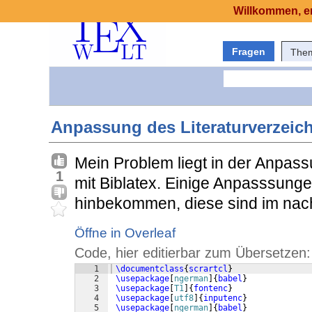
Willkommen, er
Fragen
The
Anpassung des Literaturverzeich
Mein Problem liegt in der Anpass
1
mit Biblatex. Einige Anpasssunge
hinbekommen, diese sind im nach
Öffne in Overleaf
Code, hier editierbar zum Übersetzen:
1
\documentclass
{
scrartcl
}
2
\usepackage
[
ngerman
]
{
babel
}
3
\usepackage
[
T1
]
{
fontenc
}
4
\usepackage
[
utf8
]
{
inputenc
}
5
\usepackage
[
ngerman
]
{
babel
}