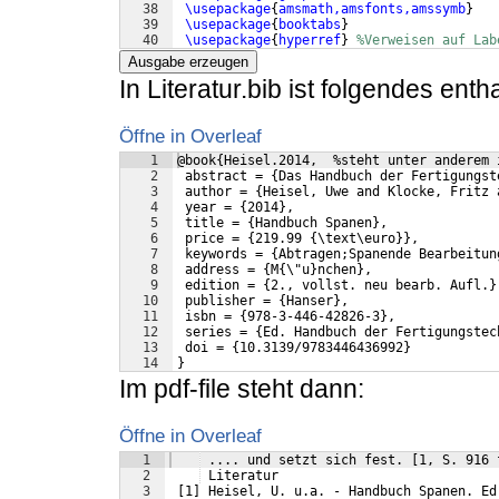
38
\usepackage
{
amsmath,amsfonts,amssymb
}
39
\usepackage
{
booktabs
}
40
\usepackage
{
hyperref
}
%Verweisen auf Lab
41
\usepackage
{
lscape
}
%Querformat durch 
Ausgabe erzeugen
In Literatur.bib ist folgendes enth
Öffne in Overleaf
1
@book{Heisel.2014,  %steht unter anderem 
2
 abstract = {Das Handbuch der Fertigungst
3
 author = {Heisel, Uwe and Klocke, Fritz 
4
 year = {2014},
5
 title = {Handbuch Spanen},
6
 price = {219.99 {\text\euro}},
7
 keywords = {Abtragen;Spanende Bearbeitun
8
 address = {M{\"u}nchen},
9
 edition = {2., vollst. neu bearb. Aufl.}
10
 publisher = {Hanser},
11
 isbn = {978-3-446-42826-3},
12
 series = {Ed. Handbuch der Fertigungstec
13
 doi = {10.3139/9783446436992}
14
}
Im pdf-file steht dann:
Öffne in Overleaf
1
 .... und setzt sich fest. [1, S. 916 
2
 Literatur
3
 [1] Heisel, U. u.a. - Handbuch Spanen. Ed