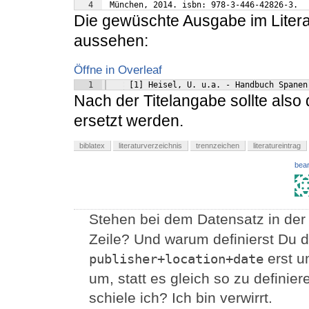
4
 München, 2014. isbn: 978-3-446-42826-3.
Die gewüschte Ausgabe im Literat
aussehen:
Öffne in Overleaf
1
 [1] Heisel, U. u.a. - Handbuch Spanen
Nach der Titelangabe sollte also 
ersetzt werden.
biblatex
literaturverzeichnis
trennzeichen
literatureintrag
bear
Stehen bei dem Datensatz in de
Zeile? Und warum definierst Du 
erst u
publisher+location+date
um, statt es gleich so zu definie
schiele ich? Ich bin verwirrt.