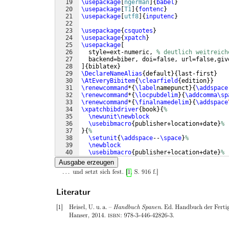
19
\usepackage
[
ngerman
]
{
babel
}
20
\usepackage
[
T1
]
{
fontenc
}
21
\usepackage
[
utf8
]
{
inputenc
}
22
23
\usepackage
{
csquotes
}
24
\usepackage
{
xpatch
}
25
\usepackage
[
26
  style=ext-numeric, 
% deutlich weitreich
27
  backend=biber, doi=false, url=false,giv
28
]
{
biblatex
}
29
\DeclareNameAlias
{
default
}
{
last-first
}
30
\AtEveryBibitem
{
\clearfield
{
edition
}}
31
\renewcommand
*
{
\label
namepunct
}
{
\addspace
32
\renewcommand
*
{
\locpubdelim
}
{
\addcomma\sp
33
\renewcommand
*
{
\finalnamedelim
}
{
\addspace
34
\xpatchbibdriver
{
book
}
{
%
35
\newunit\newblock
36
\usebibmacro
{
publisher+location+date
}
%
37
}
{
%
38
\setunit
{
\addspace
--
\space
}
%
39
\newblock
40
\usebibmacro
{
publisher+location+date
}
%
41
}
{
}
{
\PatchFailure
}
Ausgabe erzeugen