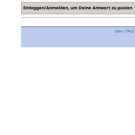
über
|
FAQ