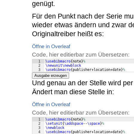
genügt.
Für den Punkt nach der Serie mu
wieder etwas ändern und zwar de
Originaltreiber heißt es:
Öffne in Overleaf
Code, hier editierbar zum Übersetzen:
1
\usebibmacro
{
note
}
%
2
\newunit\newblock
3
\usebibmacro
{
publisher+location+date
}
%
Ausgabe erzeugen
Und genau an der Stelle wird pe
Ändert man diese Stelle in:
Öffne in Overleaf
Code, hier editierbar zum Übersetzen:
1
\usebibmacro
{
note
}
%
2
\setunit
{
\addspace
--
\space
}
%
3
\newblock
4
\usebibmacro
{
publisher+location+date
}
%