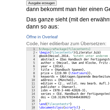
Ausgabe erzeugen
dann bekommt man hier einen Ge
Das ganze sieht (mit den erwähn
dann so aus:
Öffne in Overleaf
Code, hier editierbar zum Übersetzen:
1
%\RequirePackage{filecontents}
2
\begin
{
filecontents*
}
{
Literatur.bib
}
3
@book
{
Heisel.2014,  
%steht unter anderem 
4
 abstract = 
{
Das Handbuch der Fertigungst
5
 author = 
{
Heisel, Uwe and Klocke, Fritz 
6
 year = 
{
2014
}
,
7
 title = 
{
Handbuch Spanen
}
,
8
 price = 
{
219.99 
{
\text\euro
}}
,
9
 keywords = 
{
Abtragen;Spanende Bearbeitun
10
 address = 
{
München
}
,
11
 edition = 
{
2., vollst. neu bearb. Aufl.
}
12
 publisher = 
{
Hanser
}
,
13
 isbn = 
{
978-3-446-42826-3
}
,
14
 series = 
{
Ed. Handbuch der Fertigungstec
15
 doi = 
{
10.3139/9783446436992
}
16
}
17
\end
{
filecontents*
}
18
\documentclass
{
scrartcl
}