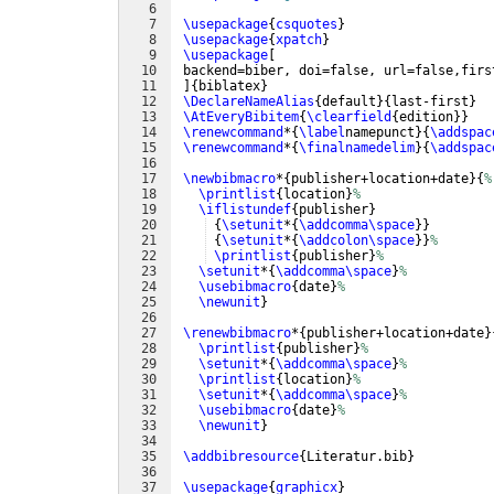
6
7
\usepackage
{
csquotes
}
8
\usepackage
{
xpatch
}
9
\usepackage
[
10
 backend=biber, doi=false, url=false,firs
11
]
{
biblatex
}
12
\DeclareNameAlias
{
default
}
{
last-first
}
13
\AtEveryBibitem
{
\clearfield
{
edition
}}
14
\renewcommand
*
{
\label
namepunct
}
{
\addspac
15
\renewcommand
*
{
\finalnamedelim
}
{
\addspac
16
17
\newbibmacro
*
{
publisher+location+date
}
{
%
18
\printlist
{
location
}
%
19
\iflistundef
{
publisher
}
20
{
\setunit
*
{
\addcomma\space
}}
21
{
\setunit
*
{
\addcolon\space
}}
%
22
\printlist
{
publisher
}
%
23
\setunit
*
{
\addcomma\space
}
%
24
\usebibmacro
{
date
}
%
25
\newunit
}
26
27
\renewbibmacro
*
{
publisher+location+date
}
28
\printlist
{
publisher
}
%
29
\setunit
*
{
\addcomma\space
}
%
30
\printlist
{
location
}
%
31
\setunit
*
{
\addcomma\space
}
%
32
\usebibmacro
{
date
}
%
33
\newunit
}
34
35
\addbibresource
{
Literatur.bib
}
36
37
\usepackage
{
graphicx
}