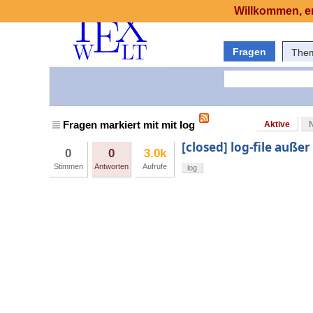
Willkommen, er
Fragen
The
Fragen markiert mit mit log
Aktive
[closed] log-file auße
0
0
3.0k
Stimmen
Antworten
Aufrufe
log