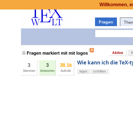
Willkommen, er
Fragen
The
Fragen markiert mit mit logos
Aktive
Wie kann ich die TeX-
3
3
38.1k
Stimmen
Antworten
Aufrufe
logos
schriften