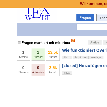
Willkommen, er
Fragen
The
Fragen markiert mit mit lrbox
Aktive
Wie funktioniert Overl
1
1
13.5k
Stimme
Antwort
Aufrufe
lrbox
tikzpicture
overlays
[closed] Hinzufügen e
0
0
3.5k
Stimmen
Antworten
Aufrufe
lrbox