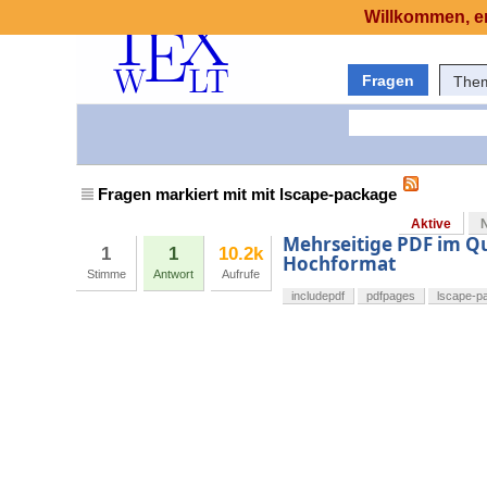
Willkommen, er
Fragen
The
Fragen markiert mit mit lscape-package
Aktive
Mehrseitige PDF im Q
1
1
10.2k
Hochformat
Stimme
Antwort
Aufrufe
includepdf
pdfpages
lscape-p