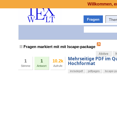
Willkommen, er
Fragen
The
Fragen markiert mit mit lscape-package
Aktive
Mehrseitige PDF im Q
1
1
10.2k
Hochformat
Stimme
Antwort
Aufrufe
includepdf
pdfpages
lscape-p