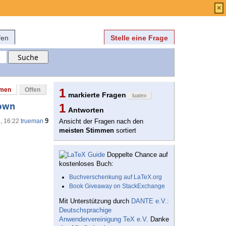
Anmelden
über
FAQ
×
fen
Stelle eine Frage
mmen
Offen
1
markierte Fragen
luatex
nown
1
Antworten
9
8, 16:22
trueman
Ansicht der Fragen nach den
meisten Stimmen
sortiert
Doppelte Chance auf
kostenloses Buch:
Buchverschenkung auf LaTeX.org
Book Giveaway on StackExchange
Mit Unterstützung durch
DANTE e.V.:
Deutschsprachige
Anwendervereinigung TeX e.V.
Danke