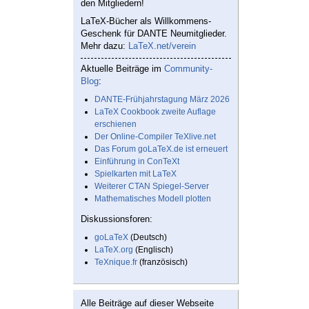
den Mitgliedern!
LaTeX-Bücher als Willkommens-
Geschenk für DANTE Neumitglieder.
Mehr dazu:
LaTeX.net/verein
Aktuelle Beiträge im
Community-
Blog
:
DANTE-Frühjahrstagung März 2026
LaTeX Cookbook zweite Auflage
erschienen
Der Online-Compiler TeXlive.net
Das Forum goLaTeX.de ist erneuert
Einführung in ConTeXt
Spielkarten mit LaTeX
Weiterer CTAN Spiegel-Server
Mathematisches Modell plotten
Diskussionsforen:
goLaTeX
(Deutsch)
LaTeX.org
(Englisch)
TeXnique.fr
(französisch)
Alle Beiträge auf dieser Webseite