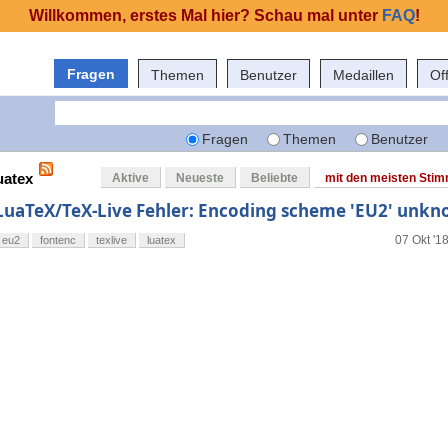
Willkommen, erstes Mal hier? Schau mal unter
FAQ
!
Fragen
Themen
Benutzer
Medaillen
Of
Fragen
Themen
Benutzer
uatex
Aktive
Neueste
Beliebte
mit den meisten Sti
LuaTeX/TeX-Live Fehler: Encoding scheme 'EU2' unk
07 Okt '1
eu2
fontenc
texlive
luatex