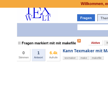
Willkommen, er
Fragen
The
Fragen markiert mit mit makefile
Aktive
Kann Texmaker mit M
0
1
6.4k
Stimmen
Antwort
Aufrufe
texmaker
make
makefile