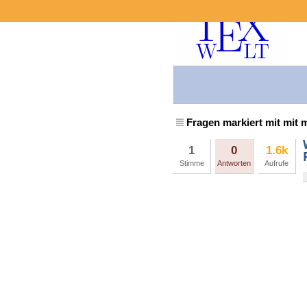
Fragen markiert mit mit 
1
0
1.6k
Stimme
Antworten
Aufrufe