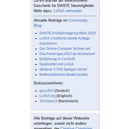
LaTeX-Bücher als Willkommens-
Geschenk für DANTE Neumitglieder.
Mehr dazu:
LaTeX.net/verein
Aktuelle Beiträge im
Community-
Blog
:
DANTE-Frühjahrstagung März 2026
LaTeX Cookbook zweite Auflage
erschienen
Der Online-Compiler TeXlive.net
Das Forum goLaTeX.de ist erneuert
Einführung in ConTeXt
Spielkarten mit LaTeX
Weiterer CTAN Spiegel-Server
Mathematisches Modell plotten
Diskussionsforen:
goLaTeX
(Deutsch)
LaTeX.org
(Englisch)
TeXnique.fr
(französisch)
Alle Beiträge auf dieser Webseite
unterliegen, soweit nicht anders
angegeben, der
Creative Commons