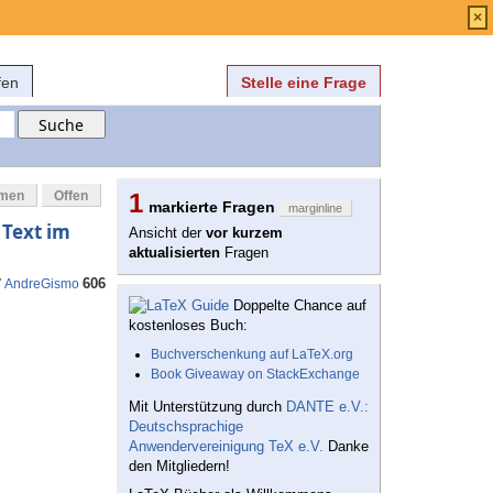
Anmelden
über
FAQ
×
fen
Stelle eine Frage
mmen
Offen
1
markierte Fragen
marginline
Text im
Ansicht der
vor kurzem
aktualisierten
Fragen
606
7
AndreGismo
Doppelte Chance auf
kostenloses Buch:
Buchverschenkung auf LaTeX.org
Book Giveaway on StackExchange
Mit Unterstützung durch
DANTE e.V.:
Deutschsprachige
Anwendervereinigung TeX e.V.
Danke
den Mitgliedern!