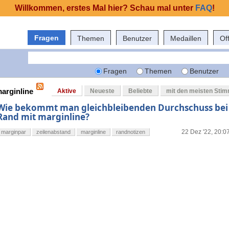
Willkommen, erstes Mal hier? Schau mal unter
FAQ
!
Fragen
Themen
Benutzer
Medaillen
Of
Fragen
Themen
Benutzer
marginline
Aktive
Neueste
Beliebte
mit den meisten Sti
Wie bekommt man gleichbleibenden Durchschuss bei 
Rand mit marginline?
22 Dez '22, 20:0
marginpar
zeilenabstand
marginline
randnotizen