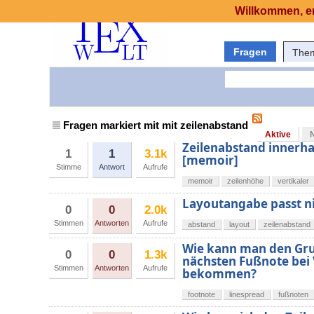
Willkommen, er
Fragen
The
Fragen markiert mit mit zeilenabstand
Aktive
Zeilenabstand innerha
1
1
3.1k
[memoir]
Stimme
Antwort
Aufrufe
memoir
zeilenhöhe
vertikaler
Layoutangabe passt ni
0
0
2.0k
Stimmen
Antworten
Aufrufe
abstand
layout
zeilenabstand
Wie kann man den Gru
0
0
1.3k
nächsten Fußnote bei 
Stimmen
Antworten
Aufrufe
bekommen?
footnote
linespread
fußnoten