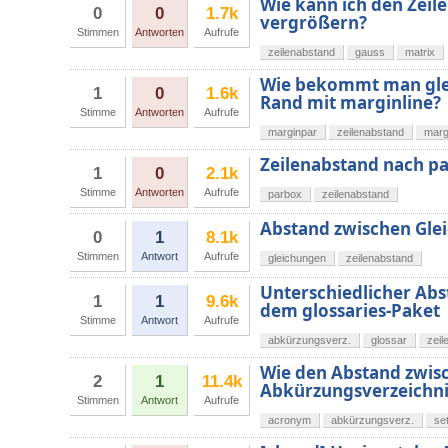
Wie kann ich den Zeil
0
0
1.7k
vergrößern?
Stimmen
Antworten
Aufrufe
zeilenabstand
gauss
matrix
Wie bekommt man glei
1
0
1.6k
Rand mit marginline?
Stimme
Antworten
Aufrufe
marginpar
zeilenabstand
marg
Zeilenabstand nach p
1
0
2.1k
Stimme
Antworten
Aufrufe
parbox
zeilenabstand
Abstand zwischen Glei
0
1
8.1k
Stimmen
Antwort
Aufrufe
gleichungen
zeilenabstand
Unterschiedlicher Abs
1
1
9.6k
dem glossaries-Paket
Stimme
Antwort
Aufrufe
abkürzungsverz.
glossar
zeil
Wie den Abstand zwis
2
1
11.4k
Abkürzungsverzeichni
Stimmen
Antwort
Aufrufe
acronym
abkürzungsverz.
se