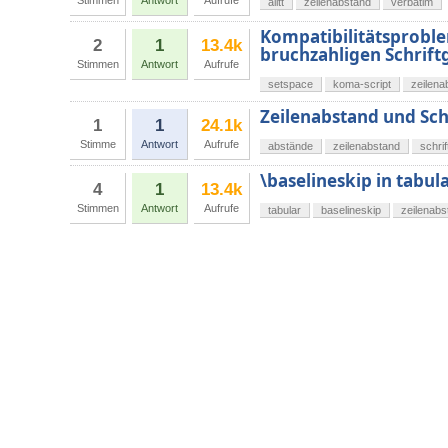
Stimmen
Antwort
Aufrufe
alltt
zeilenabstand
verbatim
Kompatibilitätsprobl
2
1
13.4k
bruchzahligen Schrif
Stimmen
Antwort
Aufrufe
setspace
koma-script
zeilena
Zeilenabstand und Sch
1
1
24.1k
Stimme
Antwort
Aufrufe
abstände
zeilenabstand
schri
\baselineskip in tab
4
1
13.4k
Stimmen
Antwort
Aufrufe
tabular
baselineskip
zeilenabs