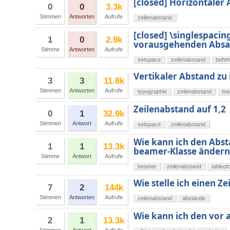
[closed] Horizontaler
0
0
3.3k
Stimmen
Antworten
Aufrufe
zeilenabstand
[closed] \singlespacin
1
0
2.9k
vorausgehenden Absa
Stimme
Antworten
Aufrufe
setspace
zeilenabstand
befeh
Vertikaler Abstand zu 
3
3
11.8k
Stimmen
Antworten
Aufrufe
typographie
zeilenabstand
ma
Zeilenabstand auf 1,2
0
1
32.9k
Stimmen
Antwort
Aufrufe
setspace
zeilenabstand
Wie kann ich den Abst
1
1
13.3k
beamer-Klasse ändern
Stimme
Antwort
Aufrufe
beamer
zeilenabstand
tableof
Wie stelle ich einen Z
7
2
144k
Stimmen
Antworten
Aufrufe
zeilenabstand
abstände
Wie kann ich den vor 
2
1
13.3k