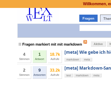
Willkommen, er
Fragen
The
Fragen markiert mit mit markdown
Aktive
[meta] Wie gebe ich hi
4
1
18.7k
Stimmen
Antwort
Aufrufe
markdown
meta
[meta] Markdown-San
2
9
33.2k
Stimmen
Antworten
Aufrufe
test
markdown
meta