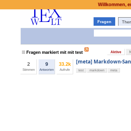
Willkommen, er
Fragen
The
Fragen markiert mit mit test
Aktive
[meta] Markdown-San
2
9
33.2k
Stimmen
Antworten
Aufrufe
test
markdown
meta