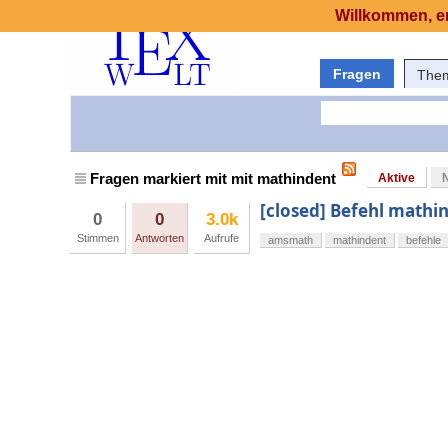
Willkommen, er
Fragen
The
Fragen markiert mit mit mathindent
Aktive
[closed] Befehl mathi
0
0
3.0k
Stimmen
Antworten
Aufrufe
amsmath
mathindent
befehle