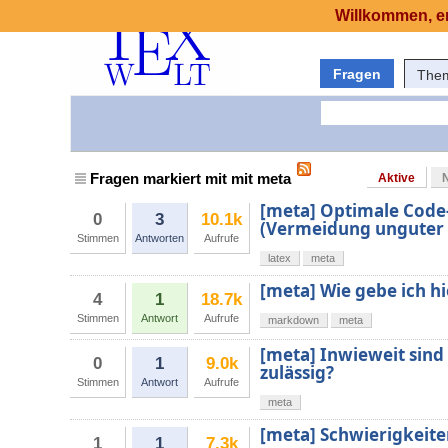
Willkommen, er
Fragen
The
Fragen markiert mit mit meta
Aktive
[meta] Optimale Code
0
3
10.1k
(Vermeidung unguter 
Stimmen
Antworten
Aufrufe
latex
meta
[meta] Wie gebe ich hi
4
1
18.7k
Stimmen
Antwort
Aufrufe
markdown
meta
[meta] Inwieweit sind
0
1
9.0k
zulässig?
Stimmen
Antwort
Aufrufe
meta
[meta] Schwierigkeite
1
1
7.3k