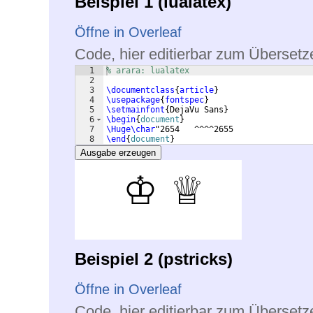
Beispiel 1 (lualatex)
Öffne in Overleaf
Code, hier editierbar zum Übersetz
1
% arara: lualatex
2
3
\documentclass
{
article
}
4
\usepackage
{
fontspec
}
5
\setmainfont
{
DejaVu Sans
}
6
\begin
{
document
}
7
\Huge\char
"2654   ^^^^2655
8
\end
{
document
}
Ausgabe erzeugen
Beispiel 2 (pstricks)
Öffne in Overleaf
Code, hier editierbar zum Übersetz