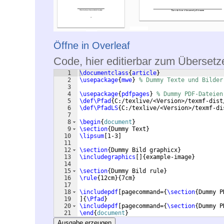
Öffne in Overleaf
Code, hier editierbar zum Übersetz
1
\documentclass
{
article
}
2
\usepackage
{
mwe
}
% Dummy Texte und Bilder
3
4
\usepackage
{
pdfpages
}
% Dummy PDF-Dateien
5
\def\Pfad
{
C:/texlive/<Version>/texmf-dist
6
\def\PfadLS
{
C:/texlive/<Version>/texmf-di
7
8
\begin
{
document
}
9
\section
{
Dummy Text
}
10
\lipsum
[
1-3
]
11
12
\section
{
Dummy Bild graphicx
}
13
\includegraphics
[
]
{
example-image
}
14
15
\section
{
Dummy Bild rule
}
16
\rule
{
12cm
}
{
7cm
}
17
18
\includepdf
[
pagecommand=
{
\section
{
Dummy P
19
]
{
\Pfad
}
20
\includepdf
[
pagecommand=
{
\section
{
Dummy P
21
\end
{
document
}
Ausgabe erzeugen