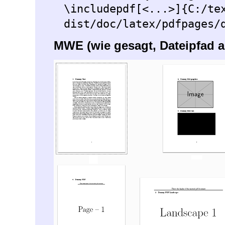
\includepdf[<...>]{C:/te
dist/doc/latex/pdfpages/
MWE (wie gesagt, Dateipfad a