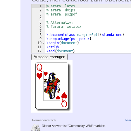
1
% arara: latex
2
% arara: dvips
3
% arara: ps2pdf
4
5
% Alternativ:
6
% #arara: xelatex
7
8
\documentclass
[
margin=5pt
]
{
standalone
}
9
\usepackage
{
pst-poker
}
10
\begin
{
document
}
11
\crdQh
12
\end
{
document
}
Ausgabe erzeugen
Permanenter link
bear
Dieser Antwort ist "Community Wiki" markiert.