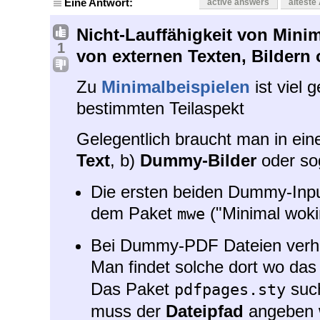
Eine Antwort:
active answers
älteste
Nicht-Lauffähigkeit von Minim
1
von externen Texten, Bildern 
Zu
Minimalbeispielen
ist viel 
bestimmten Teilaspekt
Gelegentlich braucht man in ein
Text
, b)
Dummy-Bilder
oder so
Die ersten beiden Dummy-Inp
dem Paket
("Minimal woki
mwe
Bei Dummy-PDF Dateien verhäl
Man findet solche dort wo d
Das Paket
such
pdfpages.sty
muss der
Dateipfad
angeben 