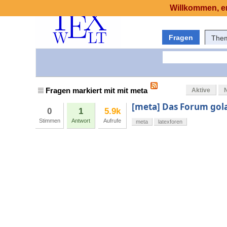
Willkommen, er
Fragen
The
Fragen markiert mit mit meta
Aktive
[meta] Das Forum gol
0
1
5.9k
Stimmen
Antwort
Aufrufe
meta
latexforen