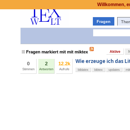
Willkommen, er
Fragen
The
Fragen markiert mit mit miktex
Aktive
Wie erzeuge ich das Li
0
2
12.2k
Stimmen
Antworten
Aufrufe
biblatex
bibtex
updates
mi