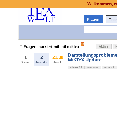
Willkommen, er
Fragen
The
Fragen markiert mit mit miktex
Aktive
Darstellungsprobleme 
1
2
21.3k
MiKTeX-Update
Stimme
Antworten
Aufrufe
miktex2.9
windows
texstudio