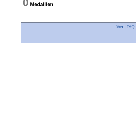
0
Medaillen
über
|
FAQ