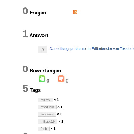
0
Fragen
1
Antwort
Darstellungsprobleme im Editorfenster von Texstu
0
0
Bewertungen
0
0
5
Tags
× 1
miktex
× 1
texstudio
× 1
windows
× 1
miktex2.9
× 1
fndb