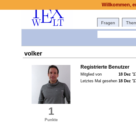
Willkommen, er
Fragen
The
volker
Registrierte Benutzer
Mitglied von
18 Dez '1
Letztes Mal gesehen
18 Dez '1
1
Punkte