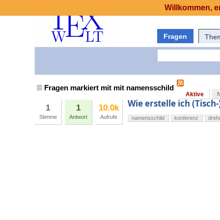
Willkommen, er
Fragen
The
Fragen markiert mit mit namensschild
Aktive
Wie erstelle ich (Tisc
1
1
10.0k
Stimme
Antwort
Aufrufe
namensschild
konferenz
dreh