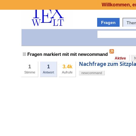
Willkommen, er
Fragen
The
Fragen markiert mit mit newcommand
Aktive
Nachfrage zum Sitzpla
1
1
3.4k
Stimme
Antwort
Aufrufe
newcommand