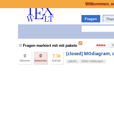
Willkommen, er
Fragen
The
Fragen markiert mit mit pakete
Aktive
[closed] MOdiagram, 
0
0
7.1k
Stimmen
Antworten
Aufrufe
pakete
fehler-meldungen