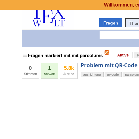
Willkommen, er
Fragen
The
Fragen markiert mit mit parcolums
Aktive
Problem mit QR-Code
0
1
5.8k
Stimmen
Antwort
Aufrufe
ausrichtung
qr-code
parcolu