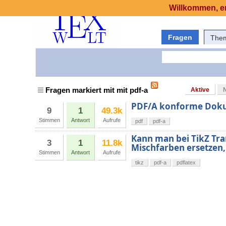
Willkommen, er
Fragen
The
Fragen markiert mit mit pdf-a
Aktive
PDF/A konforme Doku
9
1
49.3k
Stimmen
Antwort
Aufrufe
pdf
pdf-a
Kann man bei TikZ Tr
3
1
11.8k
Mischfarben ersetzen,
Stimmen
Antwort
Aufrufe
tikz
pdf-a
pdflatex