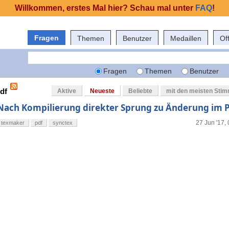
Willkommen, erstes Mal hier? Schau mal unter
FAQ
!
Fragen
Themen
Benutzer
Medaillen
Of
Fragen
Themen
Benutzer
df
Aktive
Neueste
Beliebte
mit den meisten Sti
Nach Kompilierung direkter Sprung zu Änderung im 
27 Jun '17,
texmaker
pdf
synctex