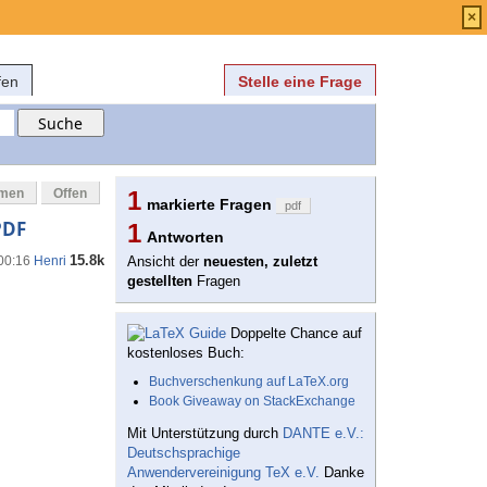
Anmelden
über
FAQ
×
fen
Stelle eine Frage
mmen
Offen
1
markierte Fragen
pdf
PDF
1
Antworten
15.8k
 00:16
Henri
Ansicht der
neuesten, zuletzt
gestellten
Fragen
Doppelte Chance auf
kostenloses Buch:
Buchverschenkung auf LaTeX.org
Book Giveaway on StackExchange
Mit Unterstützung durch
DANTE e.V.:
Deutschsprachige
Anwendervereinigung TeX e.V.
Danke