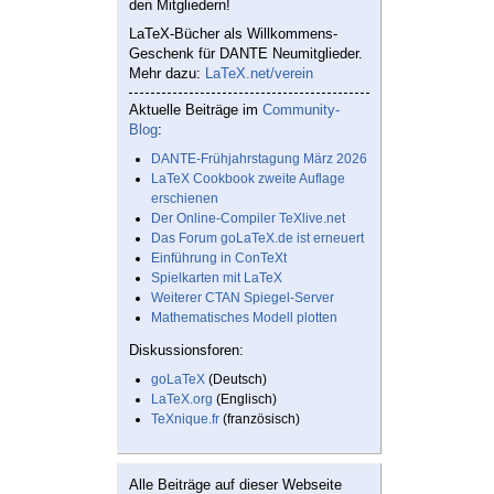
den Mitgliedern!
LaTeX-Bücher als Willkommens-
Geschenk für DANTE Neumitglieder.
Mehr dazu:
LaTeX.net/verein
Aktuelle Beiträge im
Community-
Blog
:
DANTE-Frühjahrstagung März 2026
LaTeX Cookbook zweite Auflage
erschienen
Der Online-Compiler TeXlive.net
Das Forum goLaTeX.de ist erneuert
Einführung in ConTeXt
Spielkarten mit LaTeX
Weiterer CTAN Spiegel-Server
Mathematisches Modell plotten
Diskussionsforen:
goLaTeX
(Deutsch)
LaTeX.org
(Englisch)
TeXnique.fr
(französisch)
Alle Beiträge auf dieser Webseite