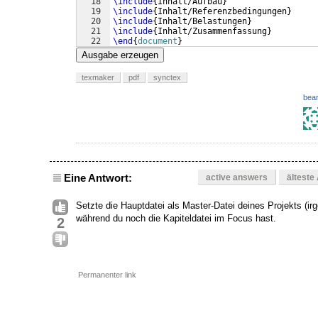
18
\include
{
Inhalt/Aufbau
}
19
\include
{
Inhalt/Referenzbedingungen
}
20
\include
{
Inhalt/Belastungen
}
21
\include
{
Inhalt/Zusammenfassung
}
22
\end
{
document
}
Ausgabe erzeugen
texmaker
pdf
synctex
bear
Eine Antwort:
active answers
älteste
Setzte die Hauptdatei als Master-Datei deines Projekts (
während du noch die Kapiteldatei im Focus hast.
2
Permanenter link