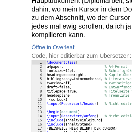
Hauptdokument (Diplomarbeit, si
dahin, wo mein Kursor in dem Dok
zu dem Abschnitt, wo der Cursor i
jedes mal ewig scrollen, da ich ja
kompilieren kann.
Öffne in Overleaf
Code, hier editierbar zum Übersetzen:
1
\documentclass
[
2
a4paper,                    
% A4-Format
3
fontsize=12pt,              
% Schriftgröß
4
headings=openright,         
% Kapitelüber
5
bibliography=totocnumbered, 
% Literaturve
6
twoside=off,                
% zweiseitige
7
draft=false,                
% Entwurfsmod
8
titlepage=true,             
% Titelseite 
9
headsepline                 
% Trennlinie 
10
]
{
scrbook
}
11
\input
{
Reserviert/header
}
% Nicht editi
12
13
\begin
{
document
}
14
\input
{
Reserviert/anfang
}
% Nicht editi
15
\include
{
Inhalt/einleitung
}
16
\include
{
Inhalt/Stand
}
17
(
BEISPEIL: HIER BLINKT DER CURSOR
)