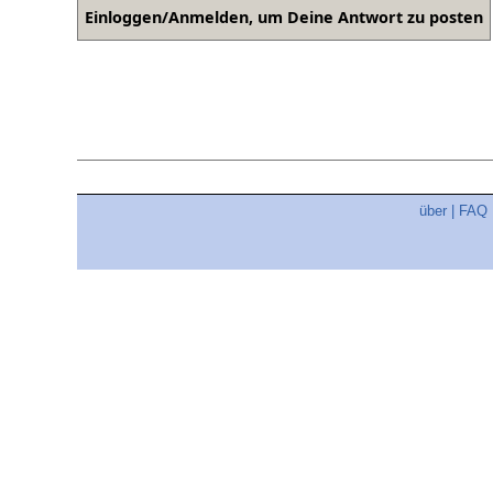
über
|
FAQ