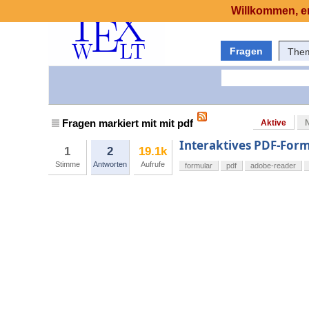
Willkommen, er
Fragen
The
Fragen markiert mit mit pdf
Aktive
Interaktives PDF-Formu
1
2
19.1k
Stimme
Antworten
Aufrufe
formular
pdf
adobe-reader