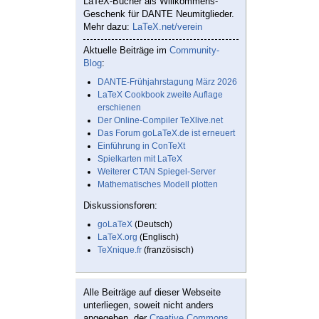
LaTeX-Bücher als Willkommens-
Geschenk für DANTE Neumitglieder.
Mehr dazu:
LaTeX.net/verein
Aktuelle Beiträge im
Community-
Blog
:
DANTE-Frühjahrstagung März 2026
LaTeX Cookbook zweite Auflage
erschienen
Der Online-Compiler TeXlive.net
Das Forum goLaTeX.de ist erneuert
Einführung in ConTeXt
Spielkarten mit LaTeX
Weiterer CTAN Spiegel-Server
Mathematisches Modell plotten
Diskussionsforen:
goLaTeX
(Deutsch)
LaTeX.org
(Englisch)
TeXnique.fr
(französisch)
Alle Beiträge auf dieser Webseite
unterliegen, soweit nicht anders
angegeben, der
Creative Commons