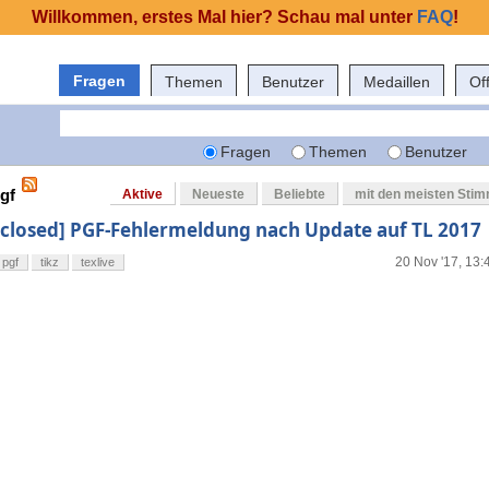
Willkommen, erstes Mal hier? Schau mal unter
FAQ
!
Fragen
Themen
Benutzer
Medaillen
Of
Fragen
Themen
Benutzer
gf
Aktive
Neueste
Beliebte
mit den meisten Sti
[closed] PGF-Fehlermeldung nach Update auf TL 2017
20 Nov '17, 13:
pgf
tikz
texlive