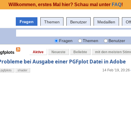
Willkommen, erstes Mal hier? Schau mal unter
FAQ
!
Fragen
Themen
Benutzer
Medaillen
Of
Fragen
Themen
Benutzer
gfplots
Aktive
Neueste
Beliebte
mit den meisten Sti
Probleme bei Ausgabe einer PGFplot Datei in Adobe
14 Feb '19, 20:26
pgfplots
shader