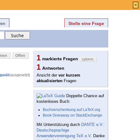
Anmelden
über
FAQ
×
fen
Stelle eine Frage
mmen
Offen
1
markierte Fragen
pgfplots
1
Antworten
gast3
(ausgesetzt)
Ansicht der
vor kurzem
aktualisierten
Fragen
Doppelte Chance auf
kostenloses Buch:
Buchverschenkung auf LaTeX.org
Book Giveaway on StackExchange
Mit Unterstützung durch
DANTE e.V.:
Deutschsprachige
Anwendervereinigung TeX e.V.
Danke