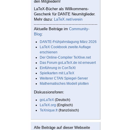
den Mitgliedern!
LaTeX-Bücher als Willkommens-
Geschenk für DANTE Neumitglieder.
Mehr dazu:
LaTeX.net/verein
Aktuelle Beiträge im
Community-
Blog
:
DANTE-Frühjahrstagung März 2026
LaTeX Cookbook zweite Auflage
erschienen
Der Online-Compiler TeXlive.net
Das Forum goLaTeX.de ist erneuert
Einführung in ConTeXt
Spielkarten mit LaTeX
Weiterer CTAN Spiegel-Server
Mathematisches Modell plotten
Diskussionsforen:
goLaTeX
(Deutsch)
LaTeX.org
(Englisch)
TeXnique.fr
(französisch)
Alle Beiträge auf dieser Webseite