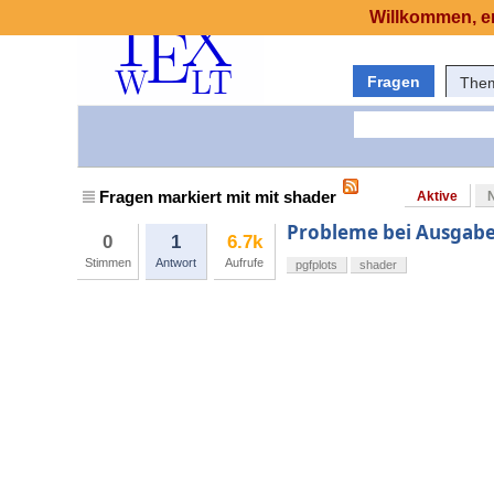
Willkommen, er
Fragen
The
Fragen markiert mit mit shader
Aktive
Probleme bei Ausgabe 
0
1
6.7k
Stimmen
Antwort
Aufrufe
pgfplots
shader