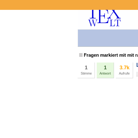
Fragen markiert mit mit r
1
1
3.7k
Stimme
Antwort
Aufrufe