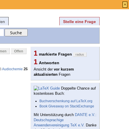
Anmelden
über
FAQ
×
fen
Stelle eine Frage
mmen
Offen
1
markierte Fragen
radius
1
Antworten
26
3
Audiochemie
Ansicht der
vor kurzem
aktualisierten
Fragen
Doppelte Chance auf
kostenloses Buch:
Buchverschenkung auf LaTeX.org
Book Giveaway on StackExchange
Mit Unterstützung durch
DANTE e.V.:
Deutschsprachige
Anwendervereinigung TeX e.V.
Danke