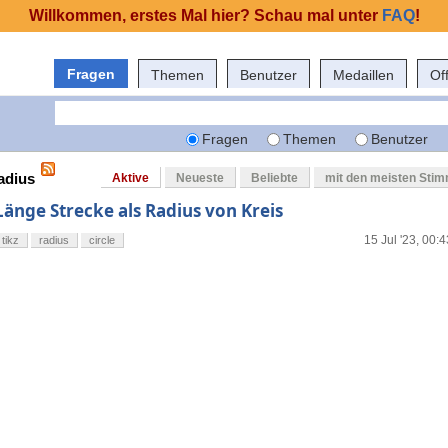
Willkommen, erstes Mal hier? Schau mal unter
FAQ
!
Fragen
Themen
Benutzer
Medaillen
Of
Fragen
Themen
Benutzer
adius
Aktive
Neueste
Beliebte
mit den meisten Sti
Länge Strecke als Radius von Kreis
15 Jul '23, 00:4
tikz
radius
circle