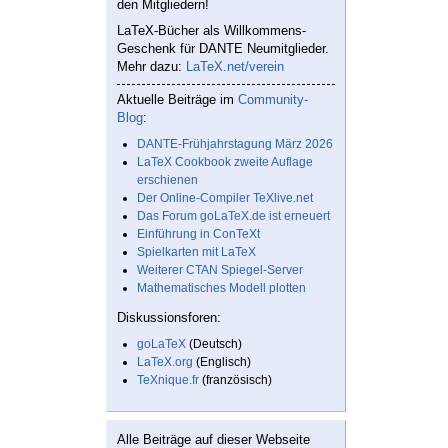
den Mitgliedern!
LaTeX-Bücher als Willkommens-
Geschenk für DANTE Neumitglieder.
Mehr dazu:
LaTeX.net/verein
Aktuelle Beiträge im
Community-
Blog
:
DANTE-Frühjahrstagung März 2026
LaTeX Cookbook zweite Auflage
erschienen
Der Online-Compiler TeXlive.net
Das Forum goLaTeX.de ist erneuert
Einführung in ConTeXt
Spielkarten mit LaTeX
Weiterer CTAN Spiegel-Server
Mathematisches Modell plotten
Diskussionsforen:
goLaTeX
(Deutsch)
LaTeX.org
(Englisch)
TeXnique.fr
(französisch)
Alle Beiträge auf dieser Webseite