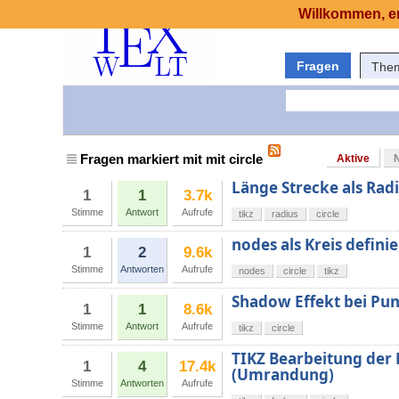
Willkommen, er
Fragen
The
Fragen markiert mit mit circle
Aktive
Länge Strecke als Radi
1
1
3.7k
Stimme
Antwort
Aufrufe
tikz
radius
circle
nodes als Kreis defini
1
2
9.6k
Stimme
Antworten
Aufrufe
nodes
circle
tikz
Shadow Effekt bei Pu
1
1
8.6k
Stimme
Antwort
Aufrufe
tikz
circle
TIKZ Bearbeitung der 
1
4
17.4k
(Umrandung)
Stimme
Antworten
Aufrufe