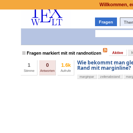
Willkommen, er
Fragen
The
Fragen markiert mit mit randnotizen
Aktive
Wie bekommt man glei
1
0
1.6k
Rand mit marginline?
Stimme
Antworten
Aufrufe
marginpar
zeilenabstand
marg