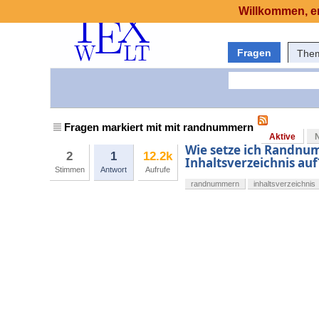
Willkommen, er
Fragen
The
Fragen markiert mit mit randnummern
Aktive
Wie setze ich Randnu
2
1
12.2k
Inhaltsverzeichnis auf
Stimmen
Antwort
Aufrufe
randnummern
inhaltsverzeichnis