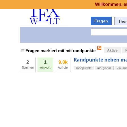
Willkommen, er
Fragen
The
Fragen markiert mit mit randpunkte
Aktive
Randpunkte neben ma
2
1
9.0k
Stimmen
Antwort
Aufrufe
randpunkte
marginpar
klausu