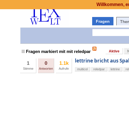
Willkommen, er
Fragen
The
Fragen markiert mit mit reledpar
Aktive
lettrine bricht aus Spa
1
0
1.1k
Stimme
Antworten
Aufrufe
multicol
reledpar
lettrine
re