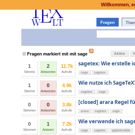
Willkommen, er
Fragen
The
Fragen markiert mit mit sage
Aktive
sagetex: Wie erstelle 
1
2
11.7k
Stimme
Antworten
Aufrufe
sage
sagetex
Wie nutze ich SageTeX
1
0
4.9k
Stimme
Antworten
Aufrufe
sagetex
sage
[closed] arara Regel 
0
0
3.8k
Stimmen
Antworten
Aufrufe
arara
sagetex
sage
Wie verwende ich sage
0
1
7.2k
Stimmen
Antwort
Aufrufe
sage
sagetex
pgfplotstable